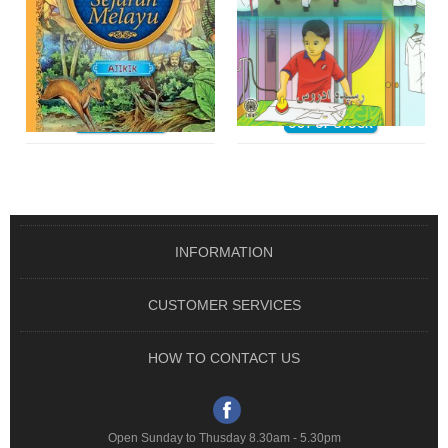
BACAKAN SAYA SATU
SIRI PENDIDIKAN ADAB DAN
CERITA - KOLEKSI ..
AKHLAK - A ..
From RM 49.90
From RM 12.00
OUT OF STOCK
OUT OF STOCK
INFORMATION
CUSTOMER SERVICES
HOW TO CONTACT US
Open Sunday to Thusday 8.30am - 5.30pm