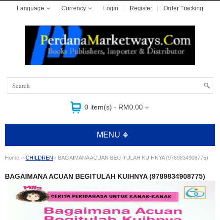
Language
Currency
Login
Register
Order Tracking
0 item(s) - RM0.00
MENU
»
»
Home
CHILDREN
BAGAIMANA ACUAN BEGITULAH KUIHNYA (9789834908775)
BAGAIMANA ACUAN BEGITULAH KUIHNYA (9789834908775)