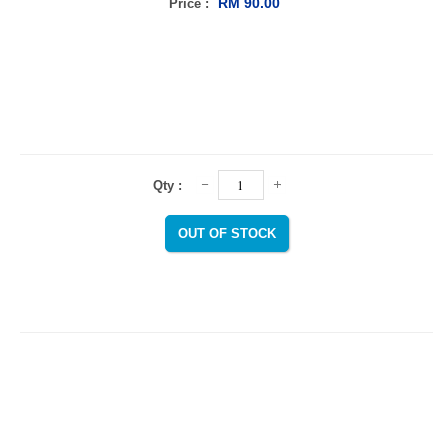
RM 90.00
Price :
Qty :