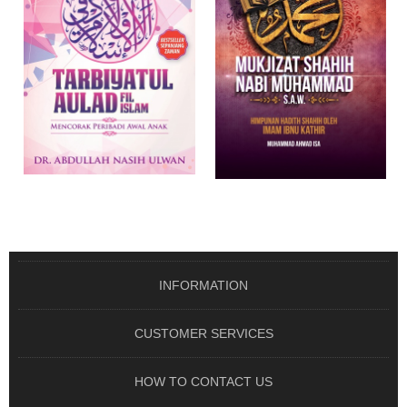
TARBIYATUL AULAD FIL
MUKJIZAT SHAHIH NABI
ISLAM MENCORAK ..
MUHAMMAD S.A.W ..
From RM 65.00
From RM 45.00
OUT OF STOCK
OUT OF STOCK
INFORMATION
CUSTOMER SERVICES
HOW TO CONTACT US