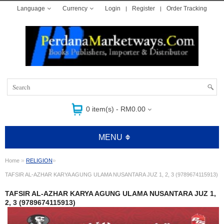
Language
Currency
Login
Register
Order Tracking
0 item(s) - RM0.00
MENU
»
»
Home
RELIGION
TAFSIR AL-AZHAR KARYA AGUNG ULAMA NUSANTARA JUZ 1, 2, 3 (9789674115913)
TAFSIR AL-AZHAR KARYA AGUNG ULAMA NUSANTARA JUZ 1,
2, 3 (9789674115913)