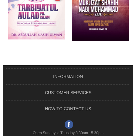
TARBIYATUL AULAD FIL
MUKJIZAT SHAHIH NABI
ISLAM MENCORAK ..
MUHAMMAD S.A.W ..
From RM 65.00
From RM 45.00
OUT OF STOCK
OUT OF STOCK
INFORMATION
CUSTOMER SERVICES
HOW TO CONTACT US
Open Sunday to Thusday 8.30am - 5.30pm