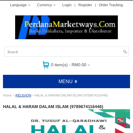
Language
Currency
Login
Register
Order Tracking
0 item(s) - RM0.00
MENU
»
»
Home
RELIGION
HALAL & HARAM DALAM ISLAM (9789674116446)
HALAL & HARAM DALAM ISLAM (9789674116446)